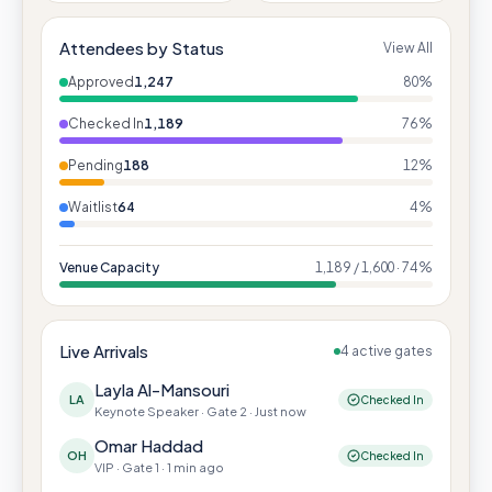
Attendees by Status
View All
Approved
1,247
80
%
Checked In
1,189
76
%
Pending
188
12
%
Waitlist
64
4
%
Venue Capacity
1,189 / 1,600 · 74%
Live Arrivals
4 active gates
Layla Al-Mansouri
LA
Checked In
Keynote Speaker
·
Gate 2
·
Just now
Omar Haddad
OH
Checked In
VIP
·
Gate 1
·
1 min ago