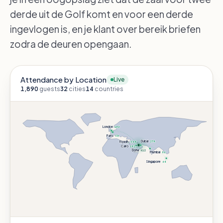
derde uit de Golf komt en voor een derde
ingevlogen is, en je klant over bereik briefen
zodra de deuren opengaan.
Attendance by Location
Live
1,890
guests
32
cities
14
countries
London
186
Paris
98
Dubai
274
Riyadh
348
Cairo
142
Doha
612
Mumbai
96
Singapore
64