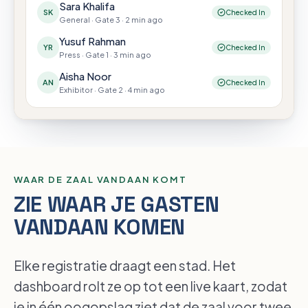
Sara Khalifa
SK
Checked In
General
·
Gate 3
·
2 min ago
Yusuf Rahman
YR
Checked In
Press
·
Gate 1
·
3 min ago
Aisha Noor
AN
Checked In
Exhibitor
·
Gate 2
·
4 min ago
WAAR DE ZAAL VANDAAN KOMT
Sectie-animatie overslaan
ZIE WAAR JE GASTEN
VANDAAN KOMEN
Elke registratie draagt een stad. Het
dashboard rolt ze op tot een live kaart, zodat
je in één oogopslag ziet dat de zaal voor twee