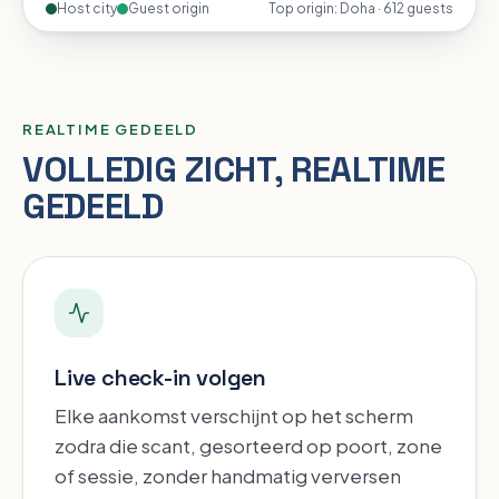
Host city
Guest origin
Top origin: Doha · 612 guests
REALTIME GEDEELD
Sectie-animatie overslaan
VOLLEDIG ZICHT, REALTIME
GEDEELD
Live check-in volgen
Elke aankomst verschijnt op het scherm
zodra die scant, gesorteerd op poort, zone
of sessie, zonder handmatig verversen