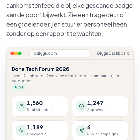
aankomstenfeed die bij elke gescande badge
aan de poort bijwerkt. Zie een trage deur of
een groeiende rij en stuur er personeel heen
zonder op een rapport te wachten.
diggri.com
Diggri Dashboard
Doha Tech Forum 2026
Event Dashboard - Overview of attendees, campaigns, and
categories
Live
1,560
1,247
Total Attendees
Approved
1,189
6
Checked In
RSVP Campaigns