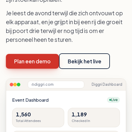
Je leest de avond terwijl die zich ontvouwt op
elk apparaat, en je grijpt in bij een rij die groeit
bij poort drie terwijl er nog tijd is om er
personeel heen te sturen.
Plan een demo
Bekijk het live
diggri.com
Diggri Dashboard
Event Dashboard
Live
1,560
1,189
Total Attendees
Checked In