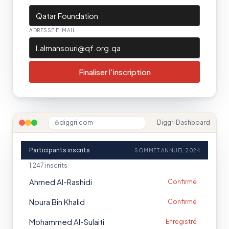
Qatar Foundation
ADRESSE E-MAIL
l.almansouri@qf.org.qa
Finaliser l'inscription
diggri.com
Diggri Dashboard
Participants inscrits
SOMMET ANNUEL 2024
1,247 inscrits
Ahmed Al-Rashidi
Confirmé
Noura Bin Khalid
Confirmé
Mohammed Al-Sulaiti
Enregistré