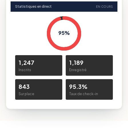
Statistiques en direct
EN COURS
95%
1,247
1,189
Inscrits
Enregistré
843
95.3%
Sur place
Taux de check-in