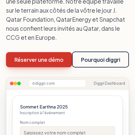
une seule plateforme. Notre équipe travaille
sur le terrain aux côtés de la vôtre le jour J.
Qatar Foundation, QatarEnergy et Snapchat
nous confient leurs invités au Qatar, dans le
CCG et en Europe.
Réserver une démo
Pourquoi diggri
diggri.com
Diggri Dashboard
Sommet Earthna 2025
Inscription à l'événement
Nom complet
Saisissez votre nom complet